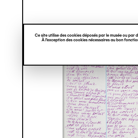
princ
Gestion des cookies
Navigation
verticale
Ce site utilise des cookies déposés par le musée ou par de
Aller
À l’exception des cookies nécessaires au bon fonction
au
contenu
principal