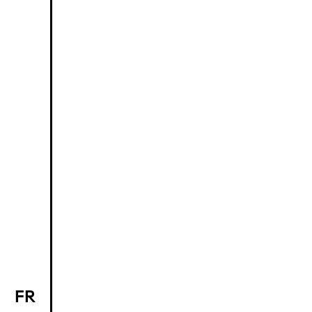
FR
EN