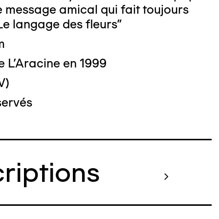
 message amical qui fait toujours
"Le langage des fleurs"
m
e L'Aracine en 1999
V)
servés
criptions