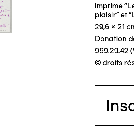
imprimé "Le
plaisir" et 
29,6 x 21 c
Donation d
999.29.42 (
© droits ré
Ins