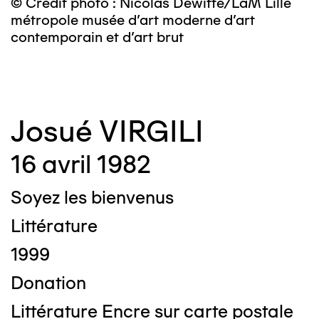
© Crédit photo : Nicolas Dewitte/LaM Lille
©
métropole musée d’art moderne d’art
m
contemporain et d’art brut
c
Josué VIRGILI
16 avril 1982
Soyez les bienvenus
Littérature
1999
Donation
Littérature Encre sur carte postale