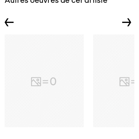
Autres oeuvres de cet artiste
←
→