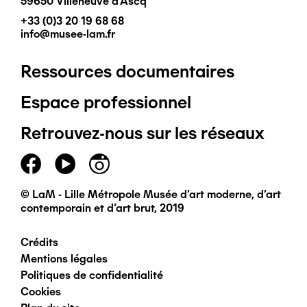
59650 Villeneuve d'Ascq
+33 (0)3 20 19 68 68
info@musee-lam.fr
Ressources documentaires
Pied
Espace professionnel
de
Retrouvez-nous sur les réseaux
page
principal
© LaM - Lille Métropole Musée d'art moderne, d'art
contemporain et d'art brut, 2019
Crédits
Pied
Mentions légales
Politiques de confidentialité
de
Cookies