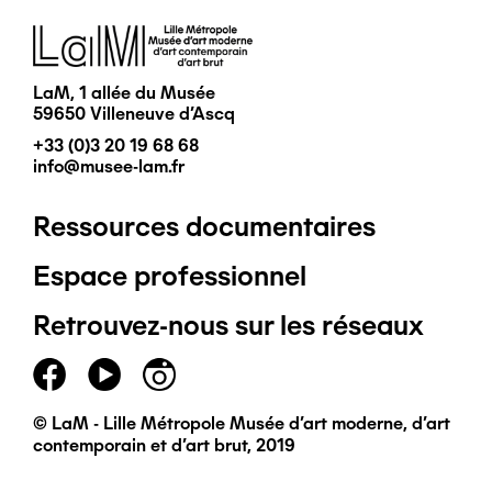
Image
LaM, 1 allée du Musée
59650 Villeneuve d'Ascq
+33 (0)3 20 19 68 68
info@musee-lam.fr
Ressources documentaires
Pied
Espace professionnel
de
Retrouvez-nous sur les réseaux
page
principal
© LaM - Lille Métropole Musée d'art moderne, d'art
contemporain et d'art brut, 2019