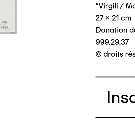
"Virgili / 
27 x 21 cm
Donation d
999.29.37
© Crédit photo
© droits ré
Ins