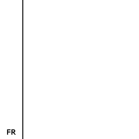
FR
EN