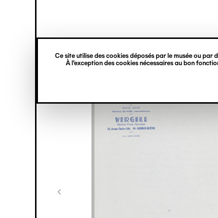
princ
Gestion des cookies
Navigation
verticale
Ce site utilise des cookies déposés par le musée ou par de
Aller
À l’exception des cookies nécessaires au bon fonction
au
contenu
principal