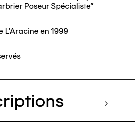
Marbrier Poseur Spécialiste"
e L'Aracine en 1999
 : Michel Bourguet
servés
criptions