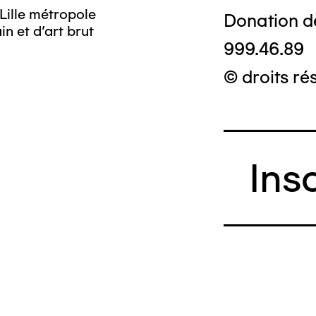
Lille métropole
Donation d
n et d’art brut
999.46.89
© droits ré
Ins