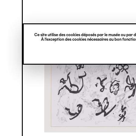
princ
Gestion des cookies
Navigation
verticale
Ce site utilise des cookies déposés par le musée ou par de
Aller
À l’exception des cookies nécessaires au bon fonction
au
contenu
principal