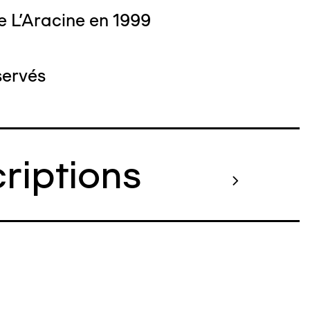
e L'Aracine en 1999
servés
criptions