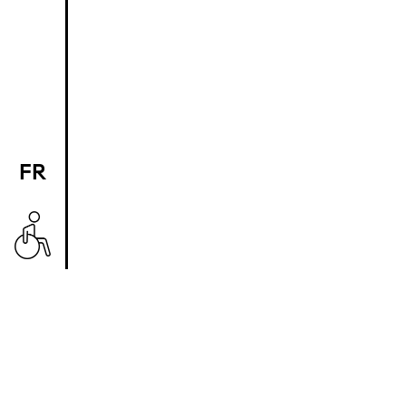
FR
EN