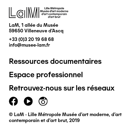
Image
LaM, 1 allée du Musée
59650 Villeneuve d'Ascq
+33 (0)3 20 19 68 68
info@musee-lam.fr
Ressources documentaires
Pied
Espace professionnel
de
Retrouvez-nous sur les réseaux
page
principal
© LaM - Lille Métropole Musée d'art moderne, d'art
contemporain et d'art brut, 2019