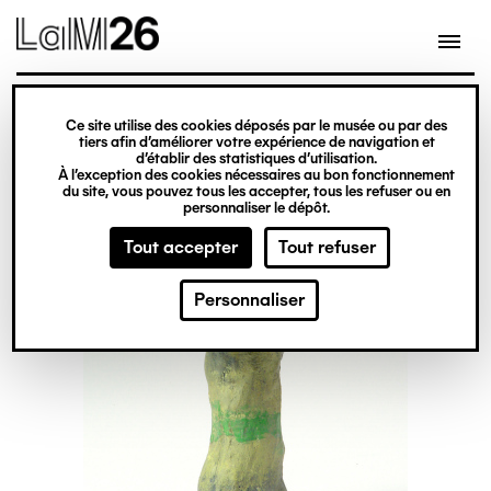
Gestion des cookies
Ce site utilise des cookies déposés par le musée ou par des
Aller
tiers afin d’améliorer votre expérience de navigation et
d’établir des statistiques d’utilisation.
au
À l’exception des cookies nécessaires au bon fonctionnement
du site, vous pouvez tous les accepter, tous les refuser ou en
contenu
personnaliser le dépôt.
principal
Tout accepter
Tout refuser
Personnaliser