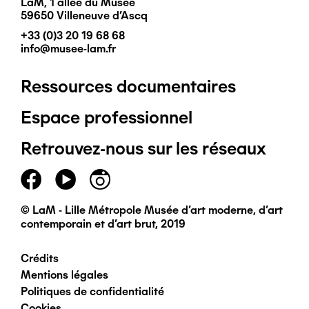
LaM, 1 allée du Musée
59650 Villeneuve d'Ascq
+33 (0)3 20 19 68 68
info@musee-lam.fr
Ressources documentaires
Pied
Espace professionnel
de
Retrouvez-nous sur les réseaux
page
principal
© LaM - Lille Métropole Musée d'art moderne, d'art
contemporain et d'art brut, 2019
Crédits
Pied
Mentions légales
Politiques de confidentialité
de
Cookies