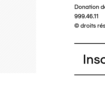
Donation d
999.46.11
© droits ré
Ins