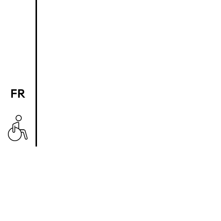
FR
EN