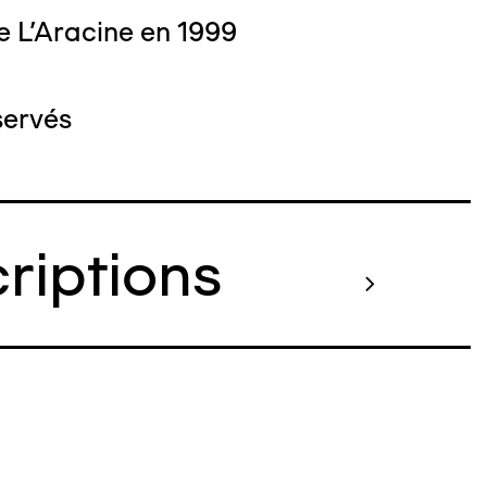
e L'Aracine en 1999
servés
criptions