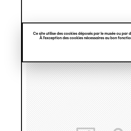
princ
Gestion des cookies
Navigation
verticale
Ce site utilise des cookies déposés par le musée ou par de
Aller
À l’exception des cookies nécessaires au bon fonction
au
contenu
principal