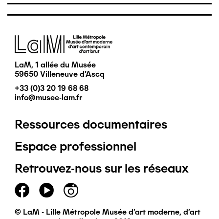
Image
LaM, 1 allée du Musée
59650 Villeneuve d'Ascq
+33 (0)3 20 19 68 68
info@musee-lam.fr
Ressources documentaires
Pied
Espace professionnel
de
Retrouvez-nous sur les réseaux
page
principal
© LaM - Lille Métropole Musée d'art moderne, d'art