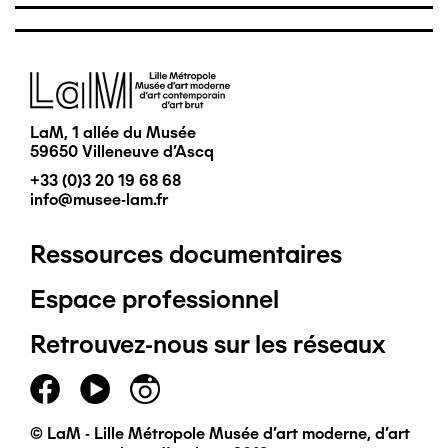
Image
LaM, 1 allée du Musée
59650 Villeneuve d'Ascq
+33 (0)3 20 19 68 68
info@musee-lam.fr
Ressources documentaires
Pied
Espace professionnel
de
Retrouvez-nous sur les réseaux
page
principal
© LaM - Lille Métropole Musée d'art moderne, d'art