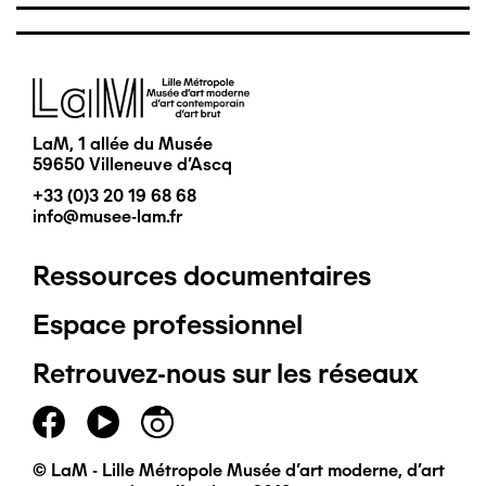
Image
LaM, 1 allée du Musée
59650 Villeneuve d'Ascq
+33 (0)3 20 19 68 68
info@musee-lam.fr
Ressources documentaires
Pied
Espace professionnel
de
Retrouvez-nous sur les réseaux
page
principal
© LaM - Lille Métropole Musée d'art moderne, d'art