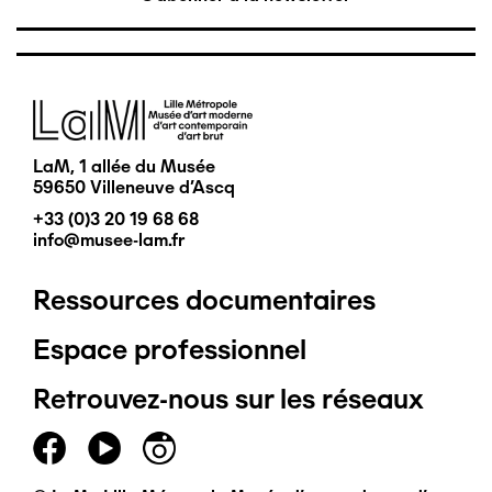
Image
LaM, 1 allée du Musée
59650 Villeneuve d'Ascq
+33 (0)3 20 19 68 68
info@musee-lam.fr
Ressources documentaires
Pied
Espace professionnel
de
Retrouvez-nous sur les réseaux
page
principal