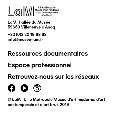
Image
LaM, 1 allée du Musée
59650 Villeneuve d'Ascq
+33 (0)3 20 19 68 68
info@musee-lam.fr
Ressources documentaires
Pied
Espace professionnel
de
Retrouvez-nous sur les réseaux
page
principal
© LaM - Lille Métropole Musée d'art moderne, d'art
contemporain et d'art brut, 2019