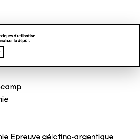
tiques d’utilisation.
naliser le dépôt.
 DEKKINGA
r
ecamp
hie
ie Epreuve gélatino-argentique