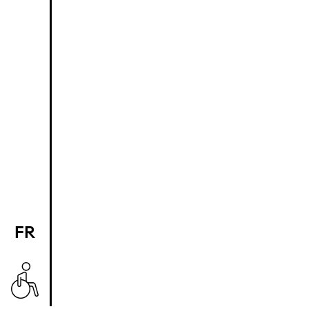
FR
EN