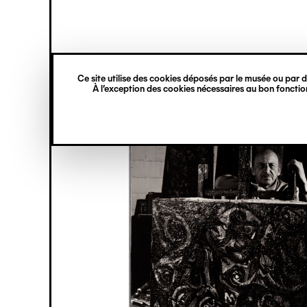
princ
Gestion des cookies
Navigation
verticale
Ce site utilise des cookies déposés par le musée ou par de
Aller
À l’exception des cookies nécessaires au bon fonction
au
contenu
principal