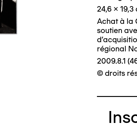
24,6 x 19,3
Achat à la 
soutien ave
d'acquisiti
régional N
2009.8.1 (4
© droits rés
Ins