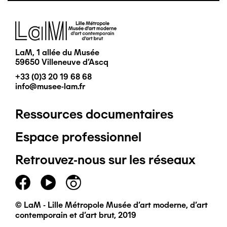
Image
LaM, 1 allée du Musée
59650 Villeneuve d'Ascq
+33 (0)3 20 19 68 68
info@musee-lam.fr
Ressources documentaires
Pied
Espace professionnel
de
Retrouvez-nous sur les réseaux
page
principal
© LaM - Lille Métropole Musée d'art moderne, d'art
contemporain et d'art brut, 2019