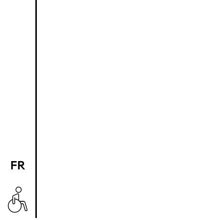
FR
EN