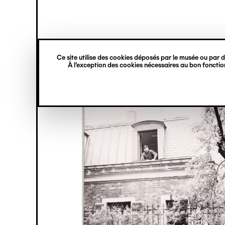
princ
Gestion des cookies
Navigation
verticale
Ce site utilise des cookies déposés par le musée ou par de
Aller
À l’exception des cookies nécessaires au bon fonction
au
contenu
principal