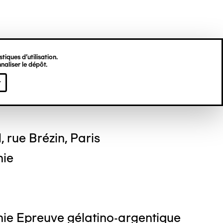
tiques d’utilisation.
naliser le dépôt.
 DEKKINGA
r
, rue Brézin, Paris
hie
ie Epreuve gélatino-argentique