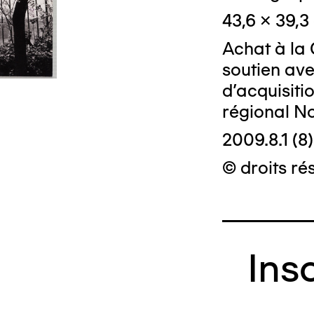
43,6 x 39,3
Achat à la 
soutien ave
d'acquisiti
régional N
2009.8.1 (8)
© droits rés
Ins