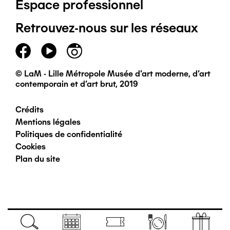
Espace professionnel
de
Retrouvez-nous sur les réseaux
page
principal
© LaM - Lille Métropole Musée d'art moderne, d'art
contemporain et d'art brut, 2019
Crédits
Pied
Mentions légales
Politiques de confidentialité
de
Cookies
Plan du site
page
secondaire
Navigation