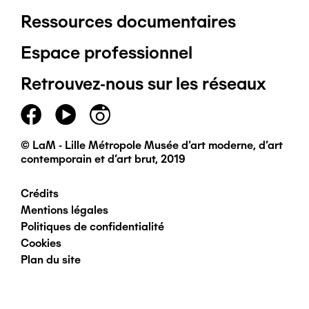
Ressources documentaires
Pied
Espace professionnel
de
Retrouvez-nous sur les réseaux
page
principal
© LaM - Lille Métropole Musée d'art moderne, d'art
contemporain et d'art brut, 2019
Crédits
Pied
Mentions légales
Politiques de confidentialité
de
Cookies
Plan du site
page
secondaire