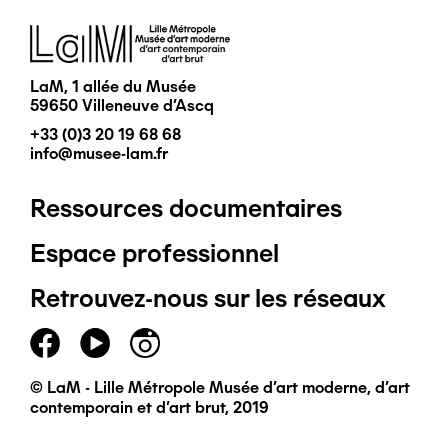
Image
LaM, 1 allée du Musée
59650 Villeneuve d'Ascq
+33 (0)3 20 19 68 68
info@musee-lam.fr
Ressources documentaires
Pied
Espace professionnel
de
Retrouvez-nous sur les réseaux
page
principal
© LaM - Lille Métropole Musée d'art moderne, d'art
contemporain et d'art brut, 2019