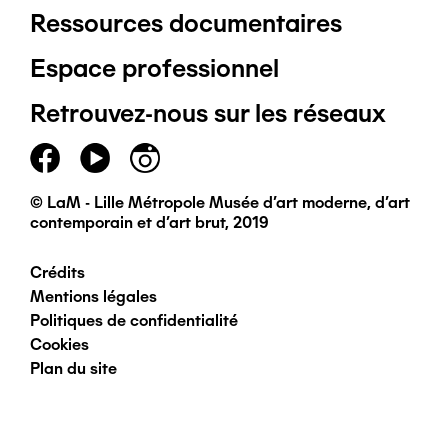
Ressources documentaires
Pied
Espace professionnel
de
Retrouvez-nous sur les réseaux
page
principal
© LaM - Lille Métropole Musée d'art moderne, d'art
contemporain et d'art brut, 2019
Crédits
Pied
Mentions légales
Politiques de confidentialité
de
Cookies
Plan du site
page
secondaire