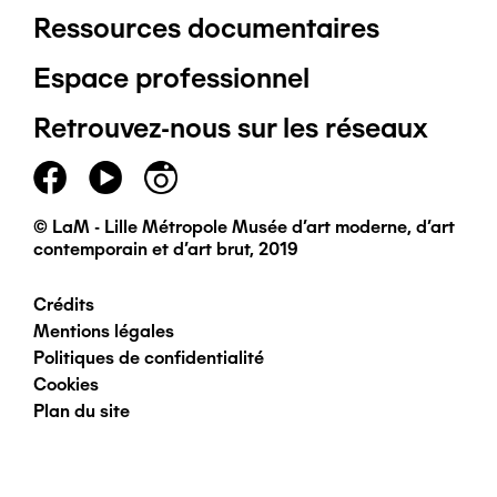
Ressources documentaires
Pied
Espace professionnel
de
Retrouvez-nous sur les réseaux
page
principal
© LaM - Lille Métropole Musée d'art moderne, d'art
contemporain et d'art brut, 2019
Crédits
Pied
Mentions légales
Politiques de confidentialité
de
Cookies
Plan du site
page
secondaire