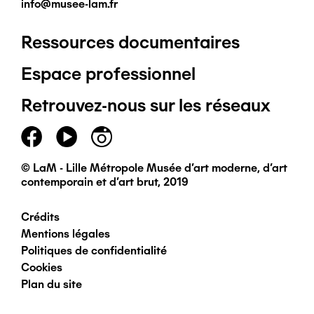
info@musee-lam.fr
Ressources documentaires
Pied
Espace professionnel
de
Retrouvez-nous sur les réseaux
page
principal
© LaM - Lille Métropole Musée d'art moderne, d'art
contemporain et d'art brut, 2019
Crédits
Pied
Mentions légales
Politiques de confidentialité
de
Cookies
Plan du site
page