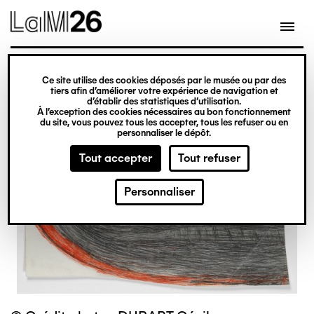
Gestion des cookies
Ce site utilise des cookies déposés par le musée ou par des
Aller
tiers afin d’améliorer votre expérience de navigation et
d’établir des statistiques d’utilisation.
au
À l’exception des cookies nécessaires au bon fonctionnement
du site, vous pouvez tous les accepter, tous les refuser ou en
contenu
personnaliser le dépôt.
principal
Tout accepter
Tout refuser
Personnaliser