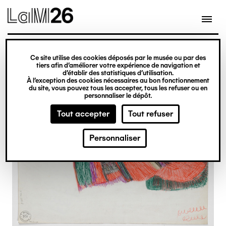
Gestion des cookies
Ce site utilise des cookies déposés par le musée ou par des
Aller
tiers afin d’améliorer votre expérience de navigation et
d’établir des statistiques d’utilisation.
au
À l’exception des cookies nécessaires au bon fonctionnement
du site, vous pouvez tous les accepter, tous les refuser ou en
contenu
personnaliser le dépôt.
principal
Tout accepter
Tout refuser
Personnaliser