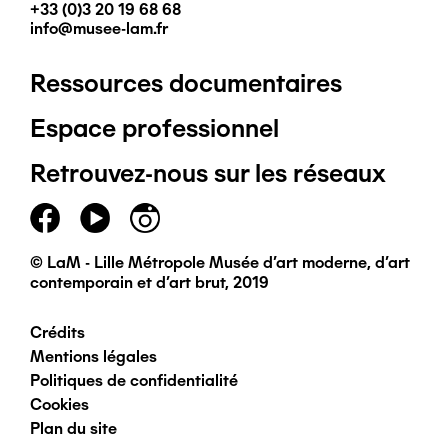
+33 (0)3 20 19 68 68
info@musee-lam.fr
Ressources documentaires
Pied
Espace professionnel
de
Retrouvez-nous sur les réseaux
page
principal
© LaM - Lille Métropole Musée d'art moderne, d'art
contemporain et d'art brut, 2019
Crédits
Pied
Mentions légales
Politiques de confidentialité
de
Cookies
Plan du site
page