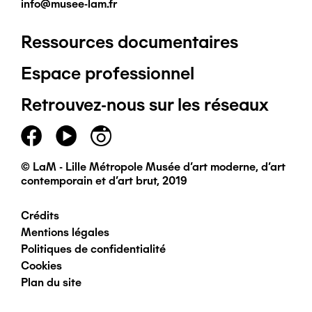
info@musee-lam.fr
Ressources documentaires
Pied
Espace professionnel
de
Retrouvez-nous sur les réseaux
page
principal
© LaM - Lille Métropole Musée d'art moderne, d'art
contemporain et d'art brut, 2019
Crédits
Pied
Mentions légales
Politiques de confidentialité
de
Cookies
Plan du site
page