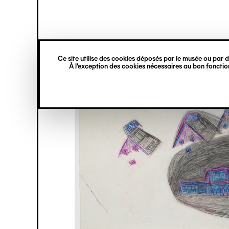
princ
Gestion des cookies
Navigation
verticale
Ce site utilise des cookies déposés par le musée ou par de
Aller
À l’exception des cookies nécessaires au bon fonction
au
contenu
principal