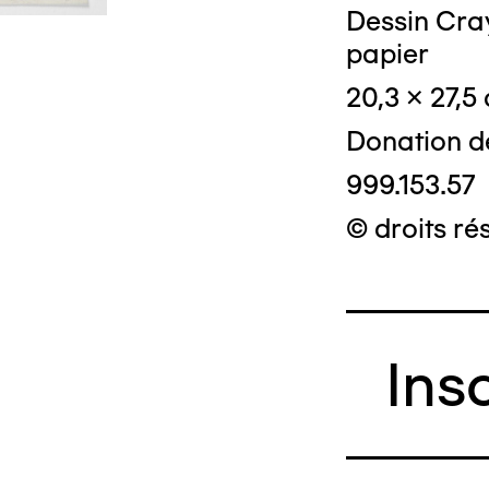
Dessin Cray
papier
20,3 x 27,5
Donation d
999.153.57
© droits ré
Ins