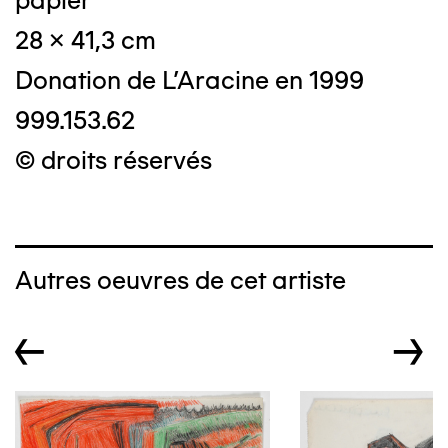
papier
28 x 41,3 cm
Donation de L'Aracine en 1999
999.153.62
© droits réservés
Autres oeuvres de cet artiste
←
→