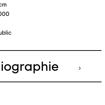
 cm
2000
blic
liographie