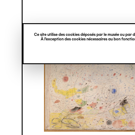
princ
Gestion des cookies
Navigation
verticale
Ce site utilise des cookies déposés par le musée ou par de
Aller
À l’exception des cookies nécessaires au bon fonction
au
contenu
principal