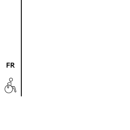
FR
EN