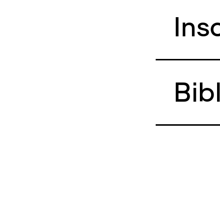
Ins
Bib