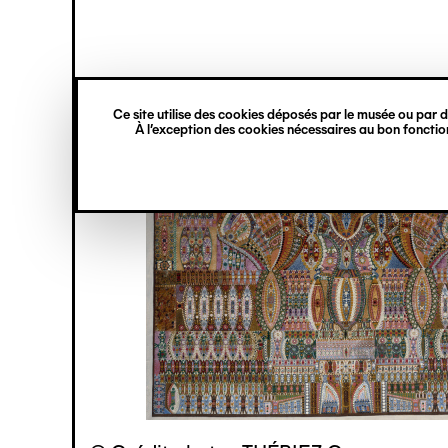
princ
Gestion des cookies
Navigation
verticale
Ce site utilise des cookies déposés par le musée ou par de
Aller
À l’exception des cookies nécessaires au bon fonction
au
contenu
principal