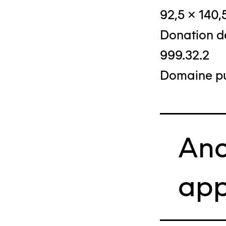
92,5 x 140,
Donation d
999.32.2
Domaine pu
Anc
app