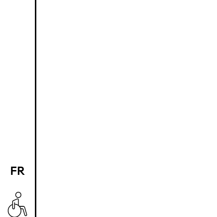
FR
EN