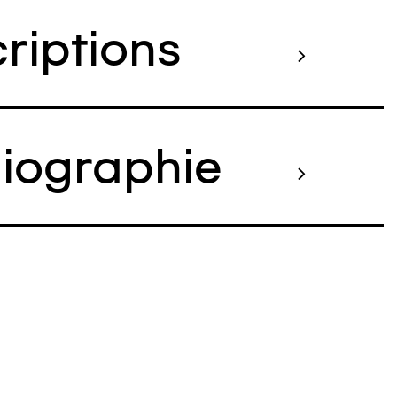
criptions
liographie