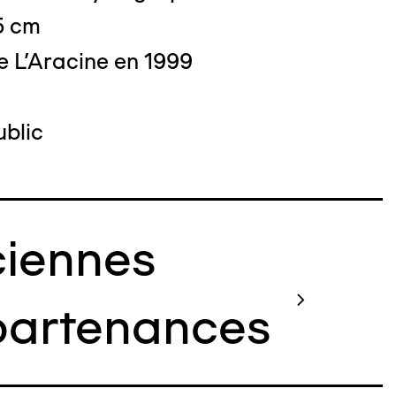
5 cm
e L'Aracine en 1999
blic
iennes
artenances