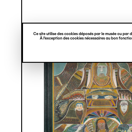
princ
Gestion des cookies
Navigation
verticale
Ce site utilise des cookies déposés par le musée ou par de
Aller
À l’exception des cookies nécessaires au bon fonction
au
contenu
principal