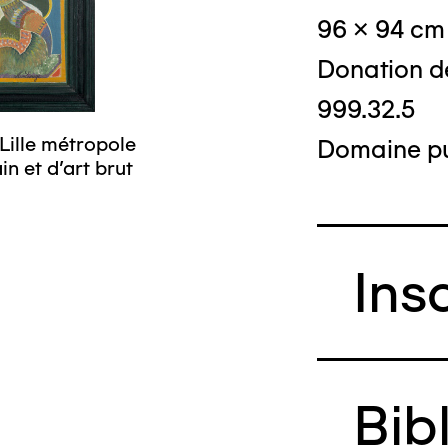
96 x 94 cm
Donation d
999.32.5
Lille métropole
Domaine pu
n et d’art brut
Ins
Bib