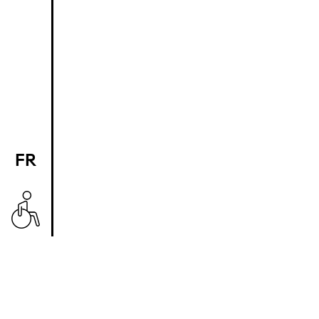
FR
EN