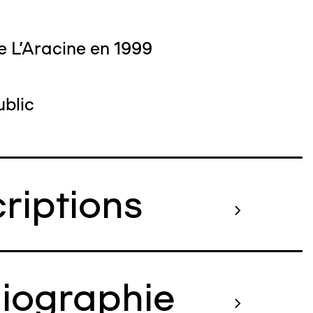
e L'Aracine en 1999
blic
criptions
liographie