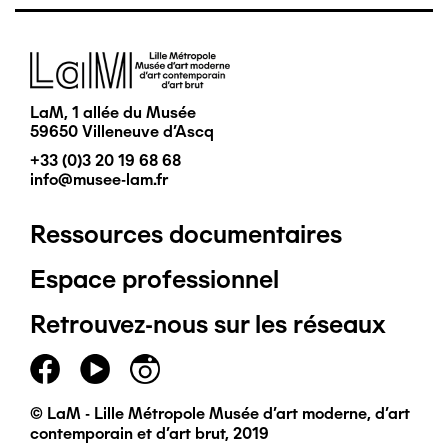
Image
LaM, 1 allée du Musée
59650 Villeneuve d'Ascq
+33 (0)3 20 19 68 68
info@musee-lam.fr
Ressources documentaires
Pied
Espace professionnel
de
Retrouvez-nous sur les réseaux
page
principal
© LaM - Lille Métropole Musée d'art moderne, d'art
contemporain et d'art brut, 2019