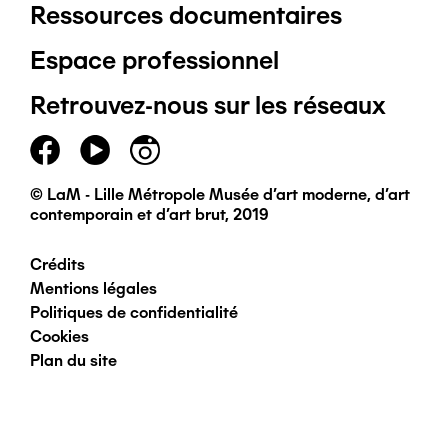
Ressources documentaires
Pied
Espace professionnel
de
Retrouvez-nous sur les réseaux
page
principal
© LaM - Lille Métropole Musée d'art moderne, d'art
contemporain et d'art brut, 2019
Crédits
Pied
Mentions légales
Politiques de confidentialité
de
Cookies
Plan du site
page
secondaire