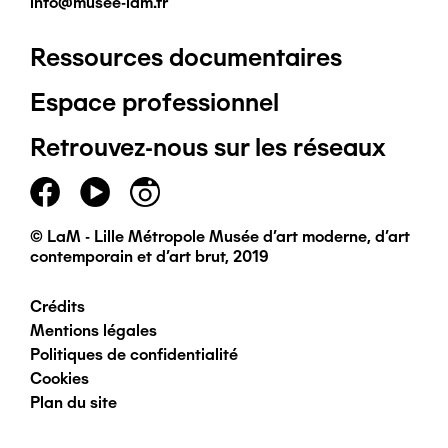
info@musee-lam.fr
Ressources documentaires
Pied
Espace professionnel
de
Retrouvez-nous sur les réseaux
page
principal
© LaM - Lille Métropole Musée d'art moderne, d'art
contemporain et d'art brut, 2019
Crédits
Pied
Mentions légales
Politiques de confidentialité
de
Cookies
Plan du site
page