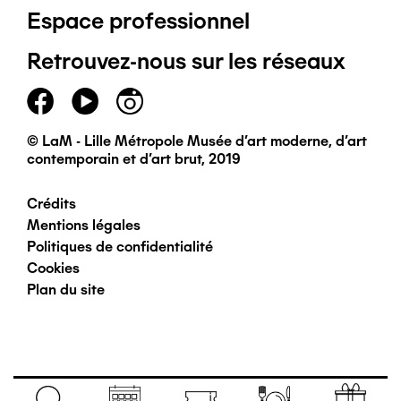
Espace professionnel
de
Retrouvez-nous sur les réseaux
page
principal
© LaM - Lille Métropole Musée d'art moderne, d'art
contemporain et d'art brut, 2019
Crédits
Pied
Mentions légales
Politiques de confidentialité
de
Cookies
Plan du site
page
secondaire
Navigation