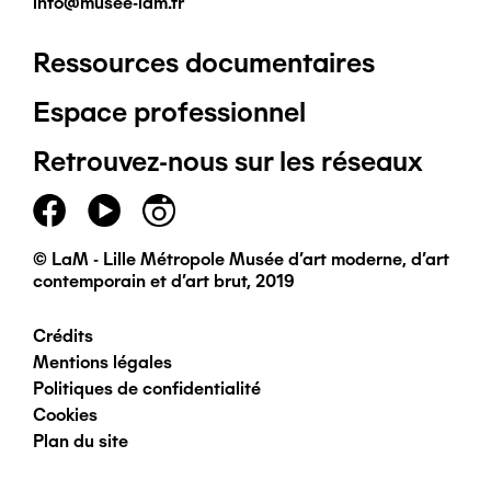
info@musee-lam.fr
Ressources documentaires
Pied
Espace professionnel
de
Retrouvez-nous sur les réseaux
page
principal
© LaM - Lille Métropole Musée d'art moderne, d'art
contemporain et d'art brut, 2019
Crédits
Pied
Mentions légales
Politiques de confidentialité
de
Cookies
Plan du site
page