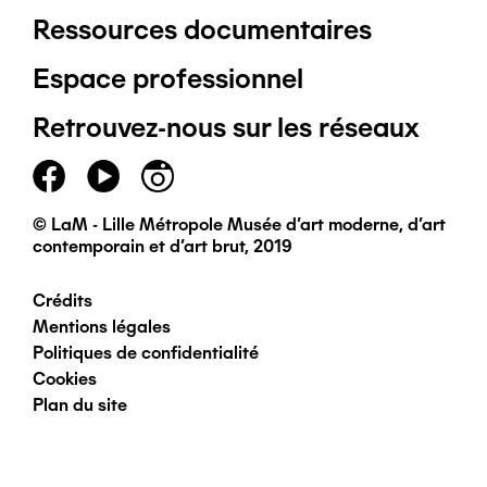
Ressources documentaires
Pied
Espace professionnel
de
Retrouvez-nous sur les réseaux
page
principal
© LaM - Lille Métropole Musée d'art moderne, d'art
contemporain et d'art brut, 2019
Crédits
Pied
Mentions légales
Politiques de confidentialité
de
Cookies
Plan du site
page
secondaire