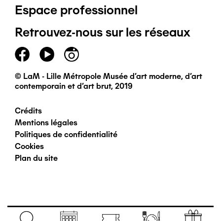
Espace professionnel
de
Retrouvez-nous sur les réseaux
page
principal
© LaM - Lille Métropole Musée d'art moderne, d'art
contemporain et d'art brut, 2019
Crédits
Pied
Mentions légales
Politiques de confidentialité
de
Cookies
Plan du site
page
secondaire
Navigation