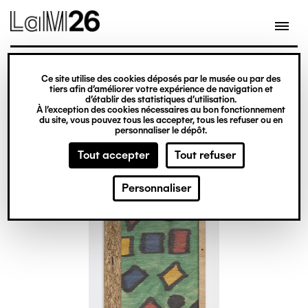
Gestion des cookies
Ce site utilise des cookies déposés par le musée ou par des
Aller
tiers afin d’améliorer votre expérience de navigation et
d’établir des statistiques d’utilisation.
au
À l’exception des cookies nécessaires au bon fonctionnement
du site, vous pouvez tous les accepter, tous les refuser ou en
contenu
personnaliser le dépôt.
principal
Tout accepter
Tout refuser
Personnaliser