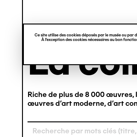
princ
Gestion des cookies
Navigation
rmer
rmer
rmer
rmer
rmer
rmer
verticale
Ce site utilise des cookies déposés par le musée ou par de
À l’exception des cookies nécessaires au bon fonction
Aller
La col
au
contenu
principal
480)
084)
648)
319)
757)
746)
Riche de plus de 8 000 œuvres, l
499)
500)
843)
450)
199)
461)
œuvres d’art moderne, d’art con
146)
376)
901)
676)
164)
553)
276)
507)
387)
132)
252)
483)
108)
277)