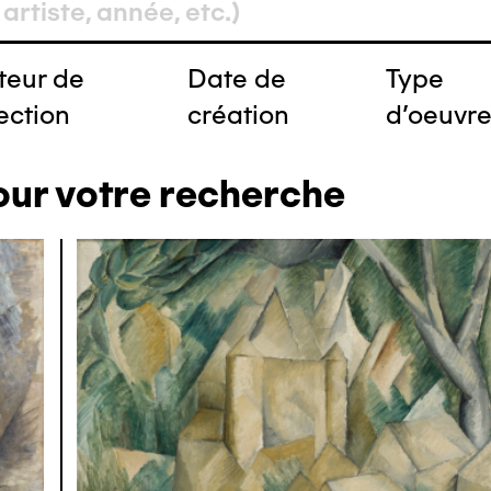
teur de
Date de
Type
ection
création
d'oeuvr
our votre recherche