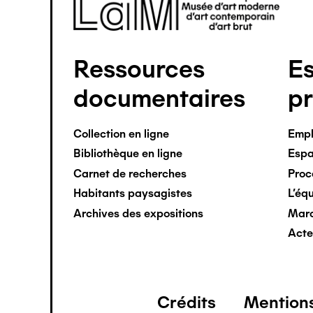
Ressources
E
Pied
documentaires
pr
de
page
Collection en ligne
Empl
Bibliothèque en ligne
Espa
principal
Carnet de recherches
Proc
Habitants paysagistes
L'éq
Archives des expositions
Marc
Acte
Crédits
Mentions
Pied