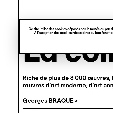
princ
Gestion des cookies
Navigation
rmer
rmer
rmer
rmer
rmer
rmer
verticale
Ce site utilise des cookies déposés par le musée ou par de
À l’exception des cookies nécessaires au bon fonction
Aller
La col
au
contenu
principal
11)
(11)
(6)
(7)
(7)
(1)
Riche de plus de 8 000 œuvres, l
(3)
(3)
(3)
(1)
œuvres d’art moderne, d’art con
(2)
(1)
(1)
(1)
Georges BRAQUE
(1)