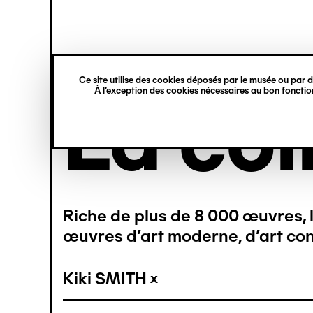
princ
Gestion des cookies
Navigation
rmer
rmer
rmer
rmer
rmer
rmer
verticale
Ce site utilise des cookies déposés par le musée ou par de
À l’exception des cookies nécessaires au bon fonction
Aller
La col
au
contenu
principal
(2)
(2)
(2)
(1)
(1)
(1)
Riche de plus de 8 000 œuvres, l
(1)
(1)
œuvres d’art moderne, d’art con
Kiki SMITH