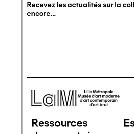
Recevez les actualités sur la co
encore…
Image
Ressources
E
Pied