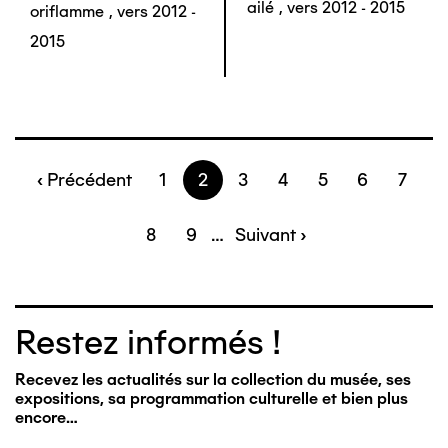
ailé
,
vers 2012 - 2015
oriflamme
,
vers 2012 -
2015
Page
‹ Précédent
Page
1
Page
2
Page
3
Page
4
Page
5
Page
6
Page
7
Pagination
précédente
Page
8
Page
9
…
Page
Suivant ›
suivante
Restez informés !
Recevez les actualités sur la collection du musée, ses
expositions, sa programmation culturelle et bien plus
encore…