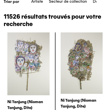
Artiste
Secteur de collection
Date de c
Trier par
11526
résultats trouvés pour votre
recherche
Ni Tanjung (nioman
Ni Tanjung (nioman
Tanjung, Dite)
Tanjung, Dite)