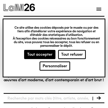
Gestion des cookies
Ce site utilise des cookies déposés par le musée ou par des
tiers afin d’améliorer votre expérience de navigation et
Aller
La collection en
d’établir des statistiques d’utilisation.
À l’exception des cookies nécessaires au bon fonctionnement
au
du site, vous pouvez tous les accepter, tous les refuser ou en
contenu
personnaliser le dépôt.
ligne
principal
Tout accepter
Tout refuser
Personnaliser
Riche de plus de 8 000 œuvres, la collection du LaM est
la première à réunir, dans un musée français, des
œuvres d’art moderne, d’art contemporain et d’art brut !