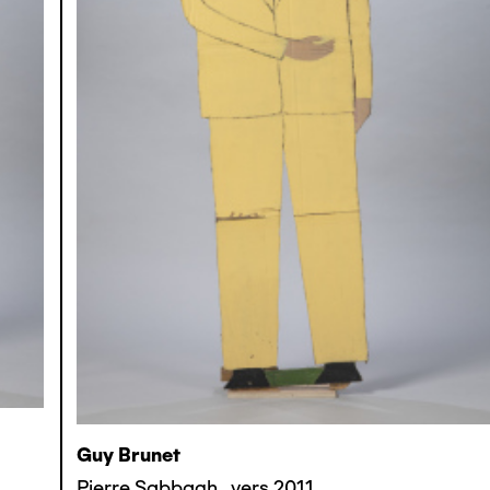
Guy Brunet
Pierre Sabbagh
,
vers 2011