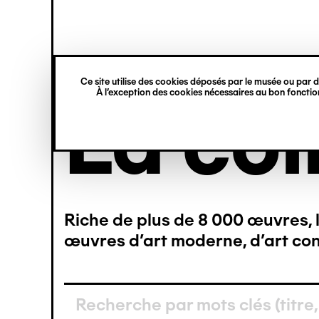
princ
Gestion des cookies
Navigation
rmer
rmer
rmer
rmer
rmer
rmer
verticale
Ce site utilise des cookies déposés par le musée ou par de
À l’exception des cookies nécessaires au bon fonction
Aller
La col
au
contenu
principal
480)
084)
648)
319)
757)
746)
Riche de plus de 8 000 œuvres, l
499)
500)
843)
450)
199)
461)
œuvres d’art moderne, d’art con
146)
376)
901)
676)
164)
553)
276)
507)
387)
132)
252)
483)
108)
277)