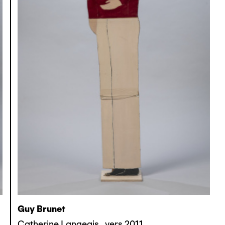
Guy Brunet
Catherine Langeais
,
vers 2011