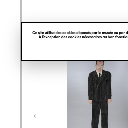
princ
Gestion des cookies
Navigation
verticale
Ce site utilise des cookies déposés par le musée ou par de
Aller
À l’exception des cookies nécessaires au bon fonction
au
contenu
principal