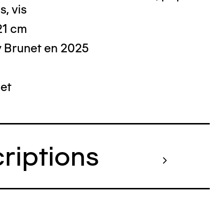
s, vis
21 cm
 Brunet en 2025
 : Nicolas Dewitte/LaM Lille métropole
derne d’art contemporain et d’art brut
et
criptions