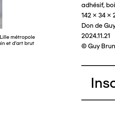
adhésif, boi
142 x 34 x 
Don de Guy
2024.11.21
Lille métropole
© Crédit photo
n et d’art brut
musée d’art mo
© Guy Brun
Ins