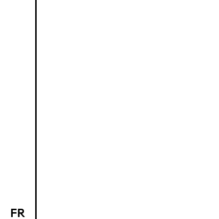
FR
EN