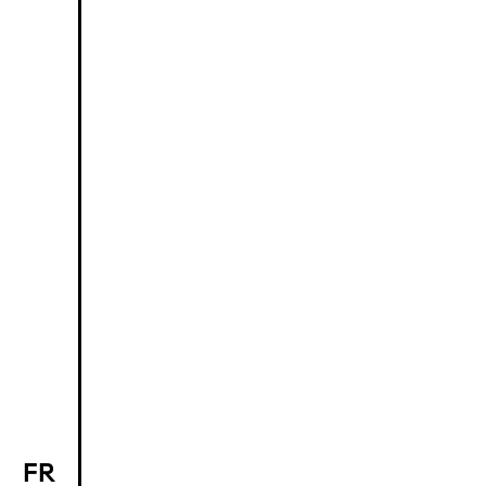
FR
EN