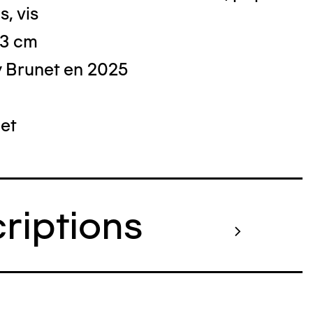
s, vis
13 cm
 Brunet en 2025
 : Nicolas Dewitte/LaM Lille métropole
derne d’art contemporain et d’art brut
et
criptions