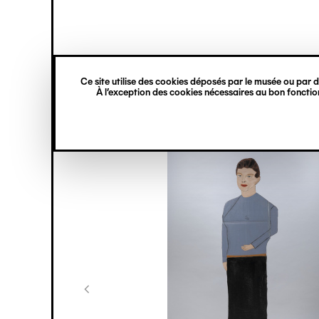
princ
Gestion des cookies
Navigation
verticale
Ce site utilise des cookies déposés par le musée ou par de
Aller
À l’exception des cookies nécessaires au bon fonction
au
contenu
principal