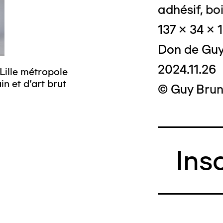
adhésif, boi
137 x 34 x 
Don de Guy
2024.11.26
Lille métropole
© Crédit photo
n et d’art brut
musée d’art mo
© Guy Brun
Ins