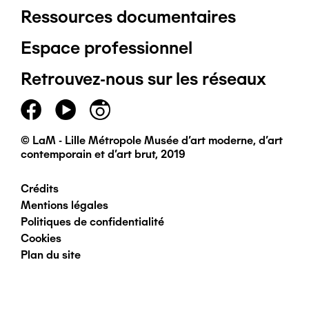
Ressources documentaires
Pied
Espace professionnel
de
Retrouvez-nous sur les réseaux
page
principal
© LaM - Lille Métropole Musée d'art moderne, d'art
contemporain et d'art brut, 2019
Crédits
Pied
Mentions légales
Politiques de confidentialité
de
Cookies
Plan du site
page
secondaire