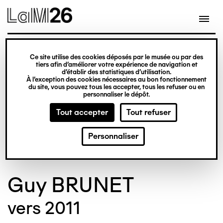
Gestion des cookies
Ce site utilise des cookies déposés par le musée ou par des
Aller
tiers afin d’améliorer votre expérience de navigation et
d’établir des statistiques d’utilisation.
au
À l’exception des cookies nécessaires au bon fonctionnement
du site, vous pouvez tous les accepter, tous les refuser ou en
contenu
© Crédit photo : Nicolas Dewitte/LaM Lille
©
personnaliser le dépôt.
principal
métropole musée d’art moderne d’art
m
Tout accepter
Tout refuser
contemporain et d’art brut
c
Personnaliser
Guy BRUNET
vers 2011