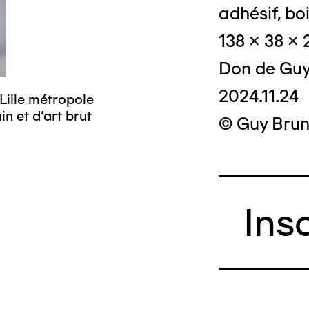
adhésif, boi
138 x 38 x
Don de Guy
2024.11.24
Lille métropole
© Crédit photo
n et d’art brut
musée d’art mo
© Guy Brun
Ins