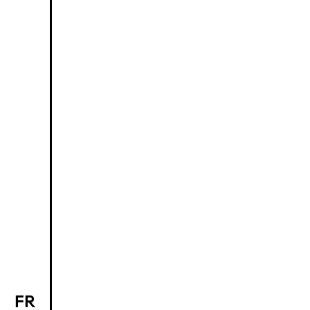
FR
EN