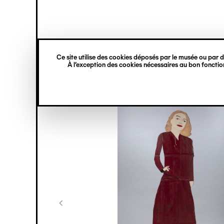
princ
Gestion des cookies
Navigation
verticale
Ce site utilise des cookies déposés par le musée ou par de
Aller
À l’exception des cookies nécessaires au bon fonction
au
contenu
principal