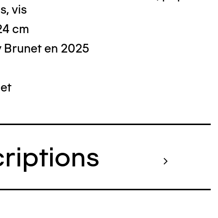
s, vis
 24 cm
 Brunet en 2025
 : Nicolas Dewitte/LaM Lille métropole
derne d’art contemporain et d’art brut
et
criptions