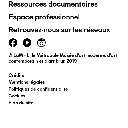
Ressources documentaires
Pied
Espace professionnel
de
Retrouvez-nous sur les réseaux
page
principal
© LaM - Lille Métropole Musée d'art moderne, d'art
contemporain et d'art brut, 2019
Crédits
Pied
Mentions légales
Politiques de confidentialité
de
Cookies
Plan du site
page
secondaire