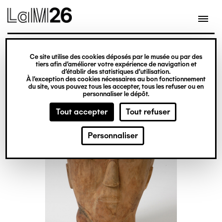
Gestion des cookies
Ce site utilise des cookies déposés par le musée ou par des
Aller
tiers afin d’améliorer votre expérience de navigation et
d’établir des statistiques d’utilisation.
au
À l’exception des cookies nécessaires au bon fonctionnement
du site, vous pouvez tous les accepter, tous les refuser ou en
contenu
personnaliser le dépôt.
principal
Tout accepter
Tout refuser
Personnaliser